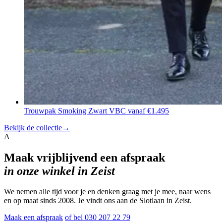
Trouwpak Smoking Zwart VBC
vanaf €1.495
Bekijk de collectie
→
A
Maak vrijblijvend een afspraak
in onze winkel in Zeist
We nemen alle tijd voor je en denken graag met je mee, naar wens
en op maat sinds 2008. Je vindt ons aan de Slotlaan in Zeist.
Maak een afspraak
of bel 030 207 22 79