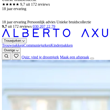
18 jaar ervaring
Persoonlijk advies
Unieke bruidscollectie
9,7
uit 172 reviews
030 207 22 79
Trouwjurken
Trouwpakken
Communiejurken
Kinderpakken
Overige
Quiz: vind je droomjurk
Maak een afspraak