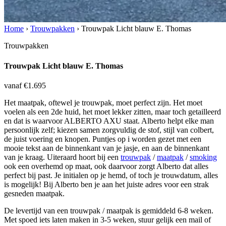
Home
›
Trouwpakken
›
Trouwpak Licht blauw E. Thomas
Trouwpakken
Trouwpak Licht blauw E. Thomas
vanaf €1.695
Het maatpak, oftewel je trouwpak, moet perfect zijn. Het moet
voelen als een 2de huid, het moet lekker zitten, maar toch getailleerd
en dat is waarvoor ALBERTO AXU staat. Alberto helpt elke man
persoonlijk zelf; kiezen samen zorgvuldig de stof, stijl van colbert,
de juist voering en knopen. Puntjes op i worden gezet met een
mooie tekst aan de binnenkant van je jasje, en aan de binnenkant
van je kraag. Uiteraard hoort bij een
trouwpak
/
maatpak
/
smoking
ook een overhemd op maat, ook daarvoor zorgt Alberto dat alles
perfect bij past. Je initialen op je hemd, of toch je trouwdatum, alles
is mogelijk! Bij Alberto ben je aan het juiste adres voor een strak
gesneden maatpak.
De levertijd van een trouwpak / maatpak is gemiddeld 6-8 weken.
Met spoed iets laten maken in 3-5 weken, stuur gelijk een mail of