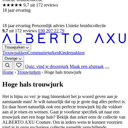
18 jaar ervaring
Persoonlijk advies
Unieke bruidscollectie
9,7
uit 172 reviews
030 207 22 79
Trouwjurken
Trouwpakken
Communiejurken
Kinderpakken
Overige
Quiz: vind je droomjurk
Maak een afspraak
Home
›
Trouwjurken
›
Hoge hals trouwjurk
Hoge hals trouwjurk
Het is bijna zo ver: je mag binnenkort het ja woord geven aan je
aanstaande man! Je wilt natuurlijk dat op je grote dag alles perfect is.
En daar hoort natuurlijk ook een perfecte trouwjurk bij die voldoet
aan al je eisen en wensen. Gaat je voorkeur specifiek uit naar een
trouwjurk met een hoge hals? Bekijk dan zeker eens de collectie van
ALBERTO AXU Couture. Om in ieders wens te kunnen voorzien
vind je in onze exclusieve collectie namelijk verschillende